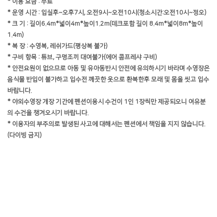
* 이용 요금 : 무료
* 운영 시간 : 입실후~오후7시, 오전9시~오전10시(청소시간:오전10시~정오)
* 크 기 : 길이6.4m*넓이4m*높이1.2m(데크포함 길이 8.4m*넓이8m*높이
1.4m)
* 복 장 : 수영복, 레쉬가드(평상복 불가)
* 구비 항목 : 튜브, 구명조끼 대여불가(에어 콤프레샤 구비)
* 안전요원이 없으므로 아동 및 유아동반시 안전에 유의하시기 바라며 수영장은
음식물 반입이 불가하고 입수전 깨끗한 옷으로 환복한후 모래 및 몸을 씻고 입수
바랍니다.
* 야외수영장 개장 기간에 펜션이용시 수건이 1인 1장씩만 제공되오니 여유분
의 수건을 챙겨오시기 바랍니다.
* 이용자의 부주의로 발생된 사고에 대해서는 펜션에서 책임을 지지 않습니다.
(다이빙 금지)